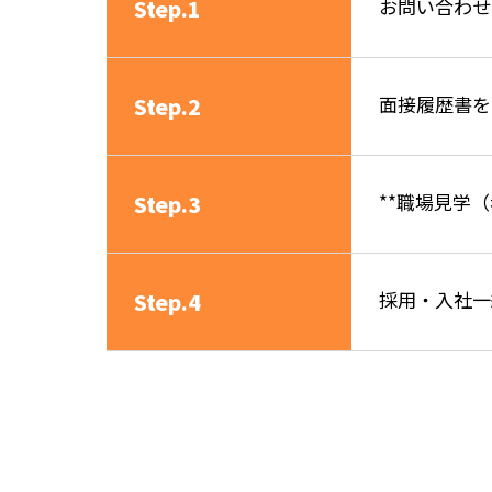
お問い合わせ
Step.1
面接履歴書を
Step.2
**職場見学
Step.3
採用・入社一
Step.4