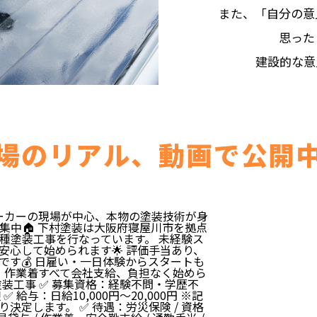
また、「自分の意
思った
建設的な意
場のリアル、動画で公開
ーカーの現場が中心、本物の塗装技術が身
集中🏠 下村塗装は大阪府寝屋川市を拠点
種塗装工事を行なっています。 未経験ス
心して始められます🌟 評価手当あり、
す💰 日雇い・一日体験からスタートも
具・作業着すべて会社支給、負担なく始めら
：塗装工事 ✅ 募集資格：経験不問・学歴不
与：日給10,000円～20,000円 ※記
定します。 ✅ 待遇：労災保険 / 資格