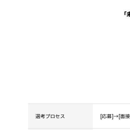
「
選考プロセス
[応募]→[面