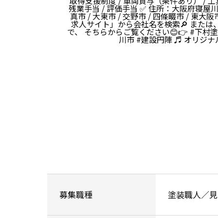
取得支援制度 / 車両貸与（条件あり） / 工具
残業手当 / 評価手当 ✅ 住所：大阪府寝屋川市
真市 / 大東市 / 交野市 / 四條畷市 / 
求人サイト」から会社名を検索🔎 または
で、 そちらからご覧ください😊👉
#下村
川市
#建設円陣
♬ オリジナ
募集職種
塗装職人／見