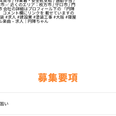
貸与 / 作業着・安全靴支給 / 通勤手当 /
 ✅ 近くのエリア：枚方市 / 守口市 / 門
東大阪市 会社の詳細はプロフィール下の 「円陣
、 コメント欄にリンクを 載せていますの
塗装
#求人
#建設業
#塗装工事
#大阪
#寝屋
ル楽曲 – 求人｜円陣ちゃん
募集要項
習い