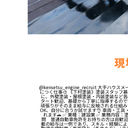
現
@kensetsu_engine_recruit
大手ハウスメ
につく仕事🎨 《下村塗装》塗装スタッフ募
に、外壁塗装・屋根塗装・内装塗装など各
タート歓迎、基礎から丁寧に指導するので安
頑張りがそのまま給与に反映される仕組みで
OK、自分に合うか試せます👌 車両・工
れます🚗 ✅ 業種：建設業 ✅ 業務内容
問 普通自動車免許をお持ちの方は尚歓迎 ✅ 給
載の給与は一例であり、スキル・経験により決